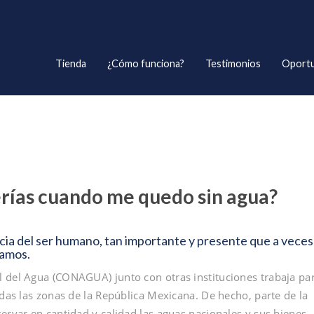
Tienda
¿Cómo funciona?
Testimonios
Oportu
rías cuando me quedo sin agua?
cia del ser humano, tan importante y presente que a veces
damos.
l del Agua (CONAGUA) junto con otras instituciones trabaja pa
odas las zonas de la República Mexicana. De hecho, parte de la
ervar en cantidad y calidad las aguas nacionales y sus bienes