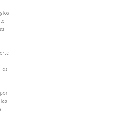
eglos
te
as
orte
 los
 por
 las
e