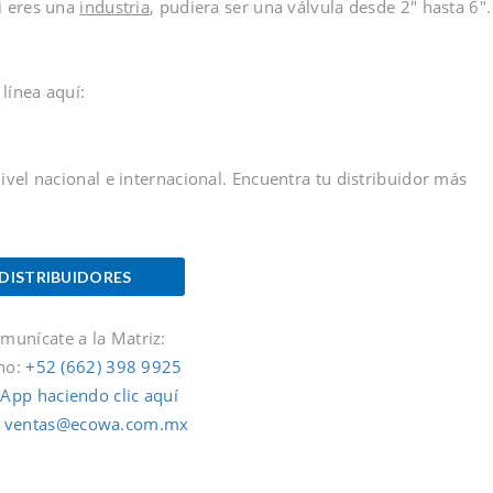
i eres una
industria
, pudiera ser una válvula desde 2″ hasta 6″.
línea aquí:
vel nacional e internacional. Encuentra tu distribuidor más
DISTRIBUIDORES
munícate a la Matriz:
no:
+52 (662) 398 9925
App haciendo clic aquí
:
ventas@ecowa.com.mx