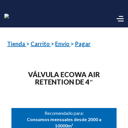
Tienda
>
Carrito
>
Envío
>
Pagar
VÁLVULA ECOWA AIR
RETENTION DE 4″
Recomendado para:
Consumos mensuales desde 2000 a
10000m³